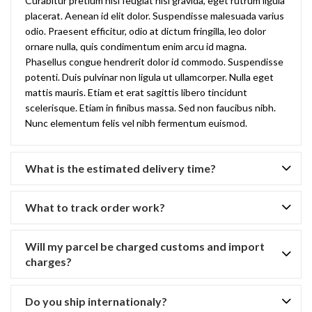
Curabitur pretium nisi feugiat nisi gravida, eget rutrum ligula
placerat. Aenean id elit dolor. Suspendisse malesuada varius
odio. Praesent efficitur, odio at dictum fringilla, leo dolor
ornare nulla, quis condimentum enim arcu id magna.
Phasellus congue hendrerit dolor id commodo. Suspendisse
potenti. Duis pulvinar non ligula ut ullamcorper. Nulla eget
mattis mauris. Etiam et erat sagittis libero tincidunt
scelerisque. Etiam in finibus massa. Sed non faucibus nibh.
Nunc elementum felis vel nibh fermentum euismod.
What is the estimated delivery time?
What to track order work?
Will my parcel be charged customs and import
charges?
Do you ship internationaly?