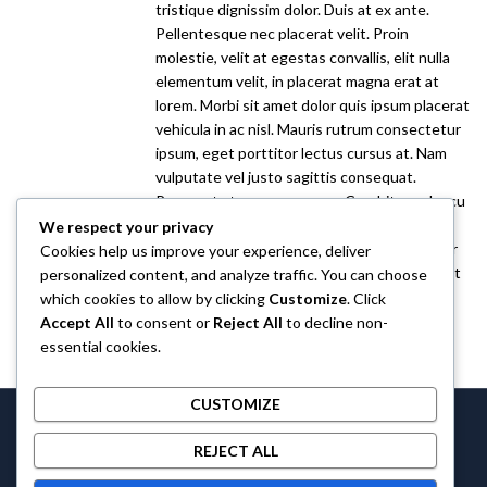
tristique dignissim dolor. Duis at ex ante.
Pellentesque nec placerat velit. Proin
molestie, velit at egestas convallis, elit nulla
elementum velit, in placerat magna erat at
lorem. Morbi sit amet dolor quis ipsum placerat
vehicula in ac nisl. Mauris rutrum consectetur
ipsum, eget porttitor lectus cursus at. Nam
vulputate vel justo sagittis consequat.
Praesent at semper magna. Curabitur vel arcu
nec purus molestie venenatis. Donec tellus
We respect your privacy
diam, sodales commodo nisi pulvinar, efficitur
Cookies help us improve your experience, deliver
rutrum sapien. Vestibulum imperdiet sit amet
personalized content, and analyze traffic. You can choose
eros et luctus.
which cookies to allow by clicking
Customize
. Click
Accept All
to consent or
Reject All
to decline non-
essential cookies.
CUSTOMIZE
Castlethecollection © 2026 by
Castlethecollection
All Rights
REJECT ALL
Reserved.