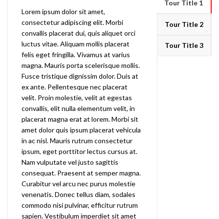
Tour Title 1
Lorem ipsum dolor sit amet,
consectetur adipiscing elit. Morbi
Tour Title 2
convallis placerat dui, quis aliquet orci
luctus vitae. Aliquam mollis placerat
Tour Title 3
felis eget fringilla. Vivamus at varius
magna. Mauris porta scelerisque mollis.
Fusce tristique dignissim dolor. Duis at
ex ante. Pellentesque nec placerat
velit. Proin molestie, velit at egestas
convallis, elit nulla elementum velit, in
placerat magna erat at lorem. Morbi sit
amet dolor quis ipsum placerat vehicula
in ac nisl. Mauris rutrum consectetur
ipsum, eget porttitor lectus cursus at.
Nam vulputate vel justo sagittis
consequat. Praesent at semper magna.
Curabitur vel arcu nec purus molestie
venenatis. Donec tellus diam, sodales
commodo nisi pulvinar, efficitur rutrum
sapien. Vestibulum imperdiet sit amet