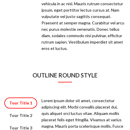
vehicula in ac nisl. Mauris rutrum consectetur
ipsum, eget porttitor lectus cursus at. Nam
vulputate vel justo sagittis consequat.
Praesent at semper magna. Curabitur vel arcu
nec purus molestie venenatis. Donec tellus
diam, sodales commodo nisi pulvinar, efficitur
rutrum sapien. Vestibulum imperdiet sit amet
eros et luctus.
OUTLINE ROUND STYLE
Lorem ipsum dolor sit amet, consectetur
Tour Title 1
adipiscing elit. Morbi convallis placerat dui,
quis aliquet orci luctus vitae. Aliquam mollis
Tour Title 2
placerat felis eget fringilla. Vivamus at varius
magna. Mauris porta scelerisque mollis. Fusce
Tour Title 3