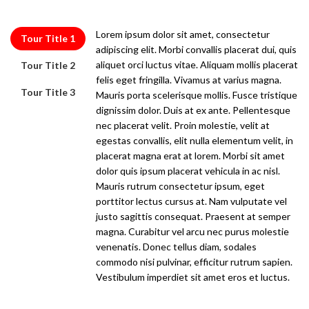
Lorem ipsum dolor sit amet, consectetur
Tour Title 1
adipiscing elit. Morbi convallis placerat dui, quis
aliquet orci luctus vitae. Aliquam mollis placerat
Tour Title 2
felis eget fringilla. Vivamus at varius magna.
Tour Title 3
Mauris porta scelerisque mollis. Fusce tristique
dignissim dolor. Duis at ex ante. Pellentesque
nec placerat velit. Proin molestie, velit at
egestas convallis, elit nulla elementum velit, in
placerat magna erat at lorem. Morbi sit amet
dolor quis ipsum placerat vehicula in ac nisl.
Mauris rutrum consectetur ipsum, eget
porttitor lectus cursus at. Nam vulputate vel
justo sagittis consequat. Praesent at semper
magna. Curabitur vel arcu nec purus molestie
venenatis. Donec tellus diam, sodales
commodo nisi pulvinar, efficitur rutrum sapien.
Vestibulum imperdiet sit amet eros et luctus.