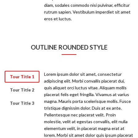
diam, sodales commodo nisi pulvinar, efficitur
rutrum sapien. Vestibulum imperdiet sit amet
eros et luctus.
OUTLINE ROUNDED STYLE
Lorem ipsum dolor sit amet, consectetur
Tour Title 1
adipiscing elit. Morbi convallis placerat dui,
quis aliquet orci luctus vitae. Aliquam mollis
Tour Title 2
placerat felis eget fringilla. Vivamus at varius
magna. Mauris porta scelerisque mollis. Fusce
Tour Title 3
tristique dignissim dolor. Duis at ex ante.
Pellentesque nec placerat velit. Proin
molestie, velit at egestas convallis, elit nulla
elementum velit, in placerat magna erat at
lorem. Morbi sit amet dolor quis ipsum placerat